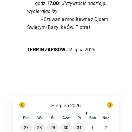
17.00
godz.
:
„Przywrócić nadzieję,
wycierając łzy”
• Czuwanie modlitewne z Ojcem
Świętym (Bazylika Św. Piotra)
TERMIN ZAPISÓW
: 13 lipca 2025
previous
next
Sierpień 2026
−
+
Pon
Wt
Śr
Czw
Pt
Sob
Ndz
27
28
29
30
31
1
2