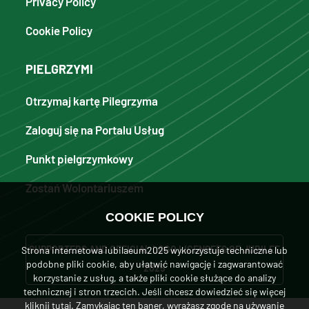
Privacy Policy
Cookie Policy
PIELGRZYMI
Otrzymaj kartę Pilegrzyma
Zaloguj się na Portalu Usług
Punkt pielgrzymkowy
Zostań Wolontariuszem
COOKIE POLICY
SUPPORTERS AND OFFICIAL LOGO LICENSEES OF JUBILEE
Strona internetowa iubilaeum2025 wykorzystuje techniczne lub
podobne pliki cookie, aby ułatwić nawigację i zagwarantować
2025
korzystanie z usług, a także pliki cookie służące do analizy
technicznej i stron trzecich. Jeśli chcesz dowiedzieć się więcej
kliknij tutaj
. Zamykając ten baner, wyrażasz zgodę na używanie