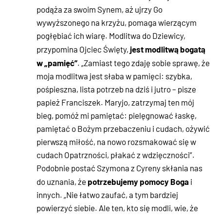
podąża za swoim Synem, aż ujrzy Go
wywyższonego na krzyżu, pomaga wierzącym
pogłębiać ich wiarę. Modlitwa do Dziewicy,
jest modlitwą bogatą
przypomina Ojciec Święty,
w „pamięć”
. „Zamiast tego zdaję sobie sprawę, że
moja modlitwa jest słaba w pamięci: szybka,
pośpieszna, lista potrzeb na dziś i jutro – pisze
papież Franciszek. Maryjo, zatrzymaj ten mój
bieg, pomóż mi pamiętać: pielęgnować łaskę,
pamiętać o Bożym przebaczeniu i cudach, ożywić
pierwszą miłość, na nowo rozsmakować się w
cudach Opatrzności, płakać z wdzięczności”.
Podobnie postać Szymona z Cyreny skłania nas
potrzebujemy pomocy Boga
do uznania, że
i
innych. „Nie łatwo zaufać, a tym bardziej
powierzyć siebie. Ale ten, kto się modli, wie, że