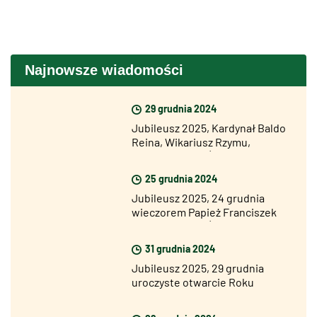
Najnowsze wiadomości
29 grudnia 2024
Jubileusz 2025, Kardynał Baldo
Reina, Wikariusz Rzymu,
otworzył Drzwi Święte Bazyliki
Św. Jana na Lateranie
25 grudnia 2024
Jubileusz 2025, 24 grudnia
wieczorem Papież Franciszek
otworzył Drzwi Święte Bazyliki
Św. Piotra
31 grudnia 2024
Jubileusz 2025, 29 grudnia
uroczyste otwarcie Roku
Jubileuszowego we wszystkich
diecezjach świata