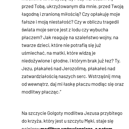
przed Tobą, ukrzyżowanym dla mnie, przed Twoją
łagodną i zranioną miłością? Czy opłakuję moje
fałsze i moją niestałość? Czy w obliczu tragedii
świata moje serce jest z lodu czy wybucha
płaczem? Jak reaguję na szaleństwo wojny, na
twarze dzieci, które nie potrafią się już
uśmiechać, na matki, które widzą je
niedożywione i głodne, i którym brak już łez? Ty,
Jezu, płakałeś nad Jerozolimą, płakałeś nad
zatwardziałością naszych serc. Wstrząśnij mną
od wewnątrz, daj mi łaskę płaczu modląc się oraz
modlitwy płacząc.”
Na szczycie Golgoty modlitwa Jezusa przybitego
do krzyża, który jest u szczytu Męki, staje się
modlitwą wstawienniczą, a potem
najpierw