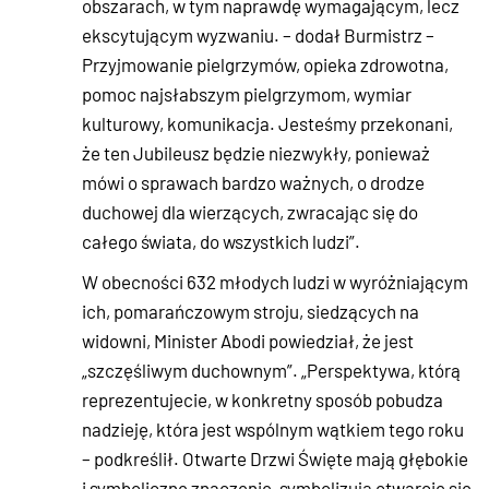
obszarach, w tym naprawdę wymagającym, lecz
ekscytującym wyzwaniu. – dodał Burmistrz –
Przyjmowanie pielgrzymów, opieka zdrowotna,
pomoc najsłabszym pielgrzymom, wymiar
kulturowy, komunikacja. Jesteśmy przekonani,
że ten Jubileusz będzie niezwykły, ponieważ
mówi o sprawach bardzo ważnych, o drodze
duchowej dla wierzących, zwracając się do
całego świata, do wszystkich ludzi”.
W obecności 632 młodych ludzi w wyróżniającym
ich, pomarańczowym stroju, siedzących na
widowni, Minister Abodi powiedział, że jest
„szczęśliwym duchownym”. „Perspektywa, którą
reprezentujecie, w konkretny sposób pobudza
nadzieję, która jest wspólnym wątkiem tego roku
– podkreślił. Otwarte Drzwi Święte mają głębokie
i symboliczne znaczenie, symbolizują otwarcie się