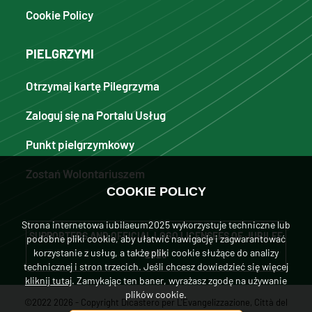
Cookie Policy
PIELGRZYMI
Otrzymaj kartę Pilegrzyma
Zaloguj się na Portalu Usług
Punkt pielgrzymkowy
Zostań Wolontariuszem
COOKIE POLICY
Strona internetowa iubilaeum2025 wykorzystuje techniczne lub
SUPPORTERS AND OFFICIAL LOGO LICENSEES OF JUBILEE
podobne pliki cookie, aby ułatwić nawigację i zagwarantować
korzystanie z usług, a także pliki cookie służące do analizy
2025
technicznej i stron trzecich. Jeśli chcesz dowiedzieć się więcej
kliknij tutaj
. Zamykając ten baner, wyrażasz zgodę na używanie
plików cookie.
©2022 2026 - Copyright Dicastero per L'Evangelizzazione, Città del