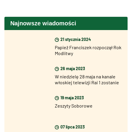
Najnowsze wiadomości
21 stycznia 2024
Papież Franciszek rozpoczął Rok
Modlitwy
26 maja 2023
W niedzielę 28 maja na kanale
włoskiej telewizji Rai 1 zostanie
wyemitowany nowy odcinek
specjalny z okazji Jubileuszu
19 maja 2023
2025
Zeszyty Soborowe
07 lipca 2023