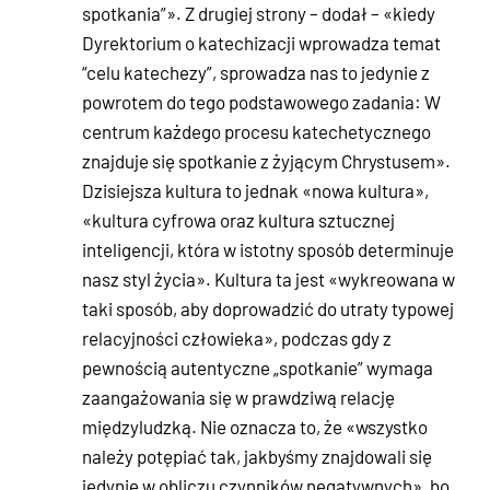
spotkania”». Z drugiej strony – dodał – «kiedy
Dyrektorium o katechizacji wprowadza temat
“celu katechezy”, sprowadza nas to jedynie z
powrotem do tego podstawowego zadania: W
centrum każdego procesu katechetycznego
znajduje się spotkanie z żyjącym Chrystusem».
Dzisiejsza kultura to jednak «nowa kultura»,
«kultura cyfrowa oraz kultura sztucznej
inteligencji, która w istotny sposób determinuje
nasz styl życia». Kultura ta jest «wykreowana w
taki sposób, aby doprowadzić do utraty typowej
relacyjności człowieka», podczas gdy z
pewnością autentyczne „spotkanie” wymaga
zaangażowania się w prawdziwą relację
międzyludzką. Nie oznacza to, że «wszystko
należy potępiać tak, jakbyśmy znajdowali się
jedynie w obliczu czynników negatywnych», bo