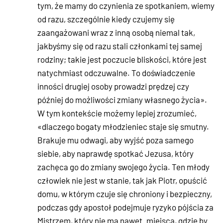
tym, że mamy do czynienia ze spotkaniem, wiemy
od razu, szczególnie kiedy czujemy się
zaangażowani wraz z inną osobą niemal tak,
jakbyśmy się od razu stali członkami tej samej
rodziny; takie jest poczucie bliskości, które jest
natychmiast odczuwalne. To doświadczenie
inności drugiej osoby prowadzi prędzej czy
później do możliwości zmiany własnego życia».
W tym kontekście możemy lepiej zrozumieć,
«dlaczego bogaty młodzieniec staje się smutny.
Brakuje mu odwagi, aby wyjść poza samego
siebie, aby naprawdę spotkać Jezusa, który
zachęca go do zmiany swojego życia. Ten młody
człowiek nie jest w stanie, tak jak Piotr, opuścić
domu, w którym czuje się chroniony i bezpieczny,
podczas gdy apostoł podejmuje ryzyko pójścia za
Mistrzem, który nie ma nawet „miejsca, gdzie by