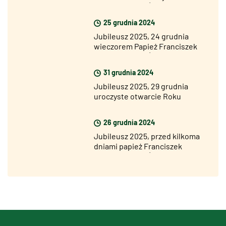
otworzył Drzwi Święte Bazyliki
Św. Jana na Lateranie
25 grudnia 2024
Jubileusz 2025, 24 grudnia
wieczorem Papież Franciszek
otworzył Drzwi Święte Bazyliki
Św. Piotra
31 grudnia 2024
Jubileusz 2025, 29 grudnia
uroczyste otwarcie Roku
Jubileuszowego we wszystkich
diecezjach świata
26 grudnia 2024
Jubileusz 2025, przed kilkoma
dniami papież Franciszek
otworzył Drzwi Święte w
więzieniu Rebibbia