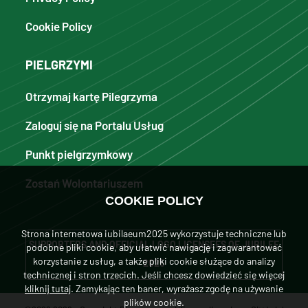
Cookie Policy
PIELGRZYMI
Otrzymaj kartę Pilegrzyma
Zaloguj się na Portalu Usług
Punkt pielgrzymkowy
Zostań Wolontariuszem
COOKIE POLICY
Strona internetowa iubilaeum2025 wykorzystuje techniczne lub
SUPPORTERS AND OFFICIAL LOGO LICENSEES OF JUBILEE
podobne pliki cookie, aby ułatwić nawigację i zagwarantować
korzystanie z usług, a także pliki cookie służące do analizy
2025
technicznej i stron trzecich. Jeśli chcesz dowiedzieć się więcej
kliknij tutaj
. Zamykając ten baner, wyrażasz zgodę na używanie
plików cookie.