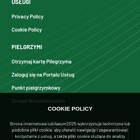
USŁUGI
Privacy Policy
Cookie Policy
PIELGRZYMI
Otrzymaj kartę Pilegrzyma
Zaloguj się na Portalu Usług
Punkt pielgrzymkowy
Zostań Wolontariuszem
COOKIE POLICY
Strona internetowa iubilaeum2025 wykorzystuje techniczne lub
SUPPORTERS AND OFFICIAL LOGO LICENSEES OF JUBILEE
podobne pliki cookie, aby ułatwić nawigację i zagwarantować
korzystanie z usług, a także pliki cookie służące do analizy
2025