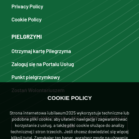
Privacy Policy
Cookie Policy
PIELGRZYMI
Otrzymaj kartę Pilegrzyma
Zaloguj się na Portalu Usług
Punkt pielgrzymkowy
Zostań Wolontariuszem
COOKIE POLICY
Strona internetowa iubilaeum2025 wykorzystuje techniczne lub
SUPPORTERS AND OFFICIAL LOGO LICENSEES OF JUBILEE
podobne pliki cookie, aby ułatwić nawigację i zagwarantować
korzystanie z usług, a także pliki cookie służące do analizy
2025
technicznej i stron trzecich. Jeśli chcesz dowiedzieć się więcej
kliknij tutaj
. Zamykając ten baner, wyrażasz zgodę na używanie