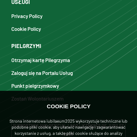
USŁUGI
Privacy Policy
Cookie Policy
PIELGRZYMI
Otrzymaj kartę Pilegrzyma
Zaloguj się na Portalu Usług
Punkt pielgrzymkowy
Zostań Wolontariuszem
COOKIE POLICY
Strona internetowa iubilaeum2025 wykorzystuje techniczne lub
SUPPORTERS AND OFFICIAL LOGO LICENSEES OF JUBILEE
podobne pliki cookie, aby ułatwić nawigację i zagwarantować
korzystanie z usług, a także pliki cookie służące do analizy
2025