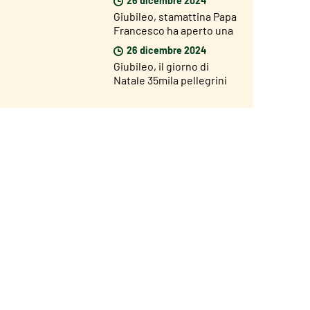
Santa di San Giovanni
Giubileo, stamattina Papa
Francesco ha aperto una
Porta Santa nel carcere di
26 dicembre 2024
Rebibbia
Giubileo, il giorno di
Natale 35mila pellegrini
hanno attraversato la
Porta Santa di San Pietro