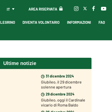
AREA RISERVATA
IT
LLEGRINO
DIVENTA VOLONTARIO
INFORMAZIONI
FAQ
Ultime notizie
31 dicembre 2024
Giubileo, il 29 dicembre
solenne apertura
dell’Anno Giubilare nelle
29 dicembre 2024
diocesi del mondo
Giubileo, oggi il Cardinale
vicario di Roma Baldo
Reina ha aperto la Porta
26 dicembre 2024