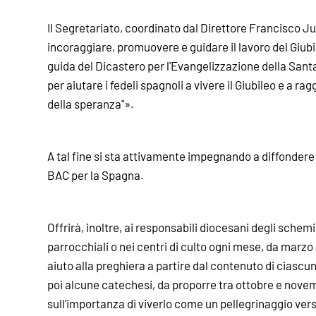
Il Segretariato, coordinato dal Direttore Francisco J
incoraggiare, promuovere e guidare il lavoro del Giubi
guida del Dicastero per l'Evangelizzazione della Sant
per aiutare i fedeli spagnoli a vivere il Giubileo e a rag
della speranza"».
A tal fine si sta attivamente impegnando a diffondere g
BAC per la Spagna.
Offrirà, inoltre, ai responsabili diocesani degli schem
parrocchiali o nei centri di culto ogni mese, da marz
aiuto alla preghiera a partire dal contenuto di ciascu
poi alcune catechesi, da proporre tra ottobre e novemb
sull'importanza di viverlo come un pellegrinaggio vers