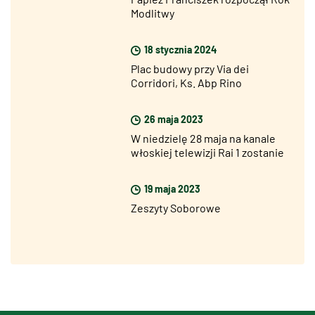
Modlitwy
18 stycznia 2024
Plac budowy przy Via dei
Corridori, Ks. Abp Rino
Fisichella: «Jubileusz już
niedługo, ale jestem optymistą»
26 maja 2023
W niedzielę 28 maja na kanale
włoskiej telewizji Rai 1 zostanie
wyemitowany nowy odcinek
specjalny z okazji Jubileuszu
19 maja 2023
2025
Zeszyty Soborowe