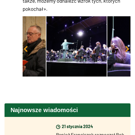
także, możemy odnaleźć wzrok tych, których
pokochał».
Najnowsze wiadomości
21 stycznia 2024
Papież Franciszek rozpoczął Rok