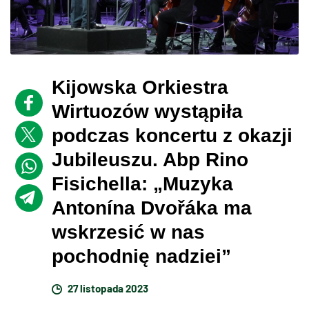
Kijowska Orkiestra
Wirtuozów wystąpiła
podczas koncertu z okazji
Jubileuszu. Abp Rino
Fisichella: „Muzyka
Antonína Dvořáka ma
wskrzesić w nas
pochodnię nadziei”
27 listopada 2023