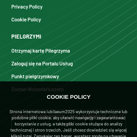
Privacy Policy
Cookie Policy
PIELGRZYMI
Otrzymaj kartę Pilegrzyma
Zaloguj się na Portalu Usług
Punkt pielgrzymkowy
Zostań Wolontariuszem
COOKIE POLICY
Strona internetowa iubilaeum2025 wykorzystuje techniczne lub
SUPPORTERS AND OFFICIAL LOGO LICENSEES OF JUBILEE
podobne pliki cookie, aby ułatwić nawigację i zagwarantować
korzystanie z usług, a także pliki cookie służące do analizy
2025
technicznej i stron trzecich. Jeśli chcesz dowiedzieć się więcej
kliknij tutaj
. Zamykając ten baner, wyrażasz zgodę na używanie