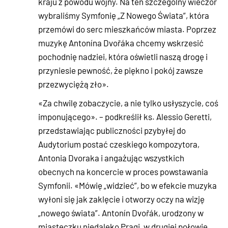
kraju z powodu wojny. Na ten szczególny wieczór
wybraliśmy Symfonię „Z Nowego Świata”, która
przemówi do serc mieszkańców miasta. Poprzez
muzykę Antonína Dvořáka chcemy wskrzesić
pochodnię nadziei, która oświetli naszą drogę i
przyniesie pewność, że piękno i pokój zawsze
przezwyciężą zło».
«Za chwilę zobaczycie, a nie tylko usłyszycie, coś
imponującego». – podkreślił ks. Alessio Geretti,
przedstawiając publiczności pzybyłej do
Audytorium postać czeskiego kompozytora,
Antonia Dvoraka i angażując wszystkich
obecnych na koncercie w proces powstawania
Symfonii. «Mówię „widzieć”, bo w efekcie muzyka
wyłoni się jak zaklęcie i otworzy oczy na wizję
„nowego świata”. Antonín Dvořák, urodzony w
miasteczku niedaleko Pragi, w drugiej połowie