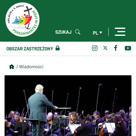
SZUKAJ
PL
OBSZAR ZASTRZEŻONY
/ Wiadomości