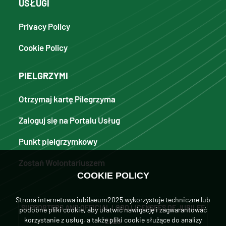
USŁUGI
Privacy Policy
Cookie Policy
PIELGRZYMI
Otrzymaj kartę Pilegrzyma
Zaloguj się na Portalu Usług
Punkt pielgrzymkowy
Zostań Wolontariuszem
COOKIE POLICY
Strona internetowa iubilaeum2025 wykorzystuje techniczne lub
SUPPORTERS AND OFFICIAL LOGO LICENSEES OF JUBILEE
podobne pliki cookie, aby ułatwić nawigację i zagwarantować
korzystanie z usług, a także pliki cookie służące do analizy
2025