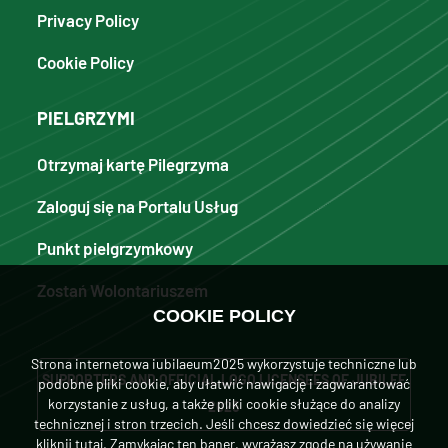
Privacy Policy
Cookie Policy
PIELGRZYMI
Otrzymaj kartę Pilegrzyma
Zaloguj się na Portalu Usług
Punkt pielgrzymkowy
Zostań Wolontariuszem
COOKIE POLICY
Strona internetowa iubilaeum2025 wykorzystuje techniczne lub
SUPPORTERS AND OFFICIAL LOGO LICENSEES OF JUBILEE
podobne pliki cookie, aby ułatwić nawigację i zagwarantować
korzystanie z usług, a także pliki cookie służące do analizy
2025
technicznej i stron trzecich. Jeśli chcesz dowiedzieć się więcej
kliknij tutaj
. Zamykając ten baner, wyrażasz zgodę na używanie