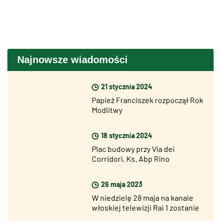
Najnowsze wiadomości
21 stycznia 2024
Papież Franciszek rozpoczął Rok
Modlitwy
18 stycznia 2024
Plac budowy przy Via dei
Corridori, Ks. Abp Rino
Fisichella: «Jubileusz już
niedługo, ale jestem optymistą»
26 maja 2023
W niedzielę 28 maja na kanale
włoskiej telewizji Rai 1 zostanie
wyemitowany nowy odcinek