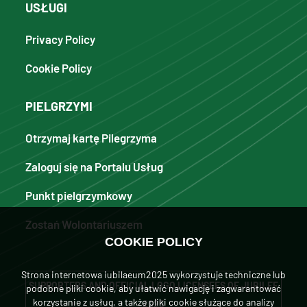
USŁUGI
Privacy Policy
Cookie Policy
PIELGRZYMI
Otrzymaj kartę Pilegrzyma
Zaloguj się na Portalu Usług
Punkt pielgrzymkowy
Zostań Wolontariuszem
COOKIE POLICY
Strona internetowa iubilaeum2025 wykorzystuje techniczne lub
SUPPORTERS AND OFFICIAL LOGO LICENSEES OF JUBILEE
podobne pliki cookie, aby ułatwić nawigację i zagwarantować
korzystanie z usług, a także pliki cookie służące do analizy
2025