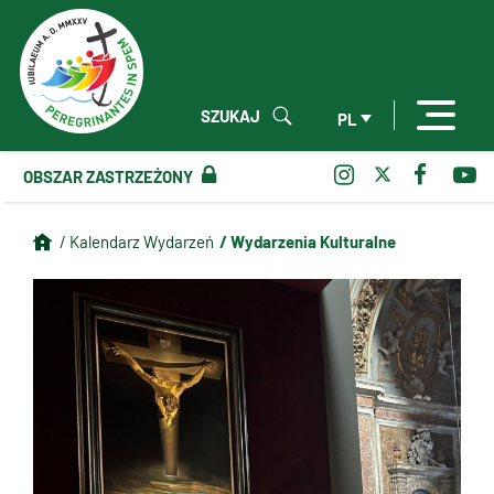
SZUKAJ
PL
OBSZAR ZASTRZEŻONY
/ Wydarzenia Kulturalne
/ Kalendarz Wydarzeń