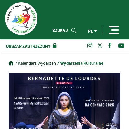
SZUKAJ
PL
OBSZAR ZASTRZEŻONY
/ Wydarzenia Kulturalne
/ Kalendarz Wydarzeń